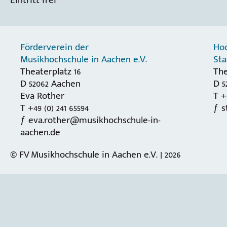
Förderverein der
Hoc
Musikhochschule in Aachen e.V.
St
Theaterplatz 16
The
D 52062 Aachen
D 5
Eva Rother
T +
T +49 (0) 241 65594
s
eva.rother@musikhochschule-in-
aachen.de
© FV Musikhochschule in Aachen e.V. | 2026