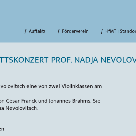
Auftakt!
Förderverein
HfMT | Stando
TTSKONZERT PROF. NADJA NEVOLO
evolovitsch eine von zwei Violinklassen am
on César Franck und Johannes Brahms. Sie
na Nevolovitsch.
en