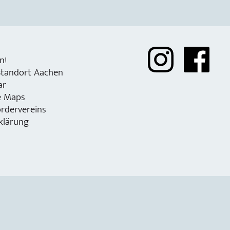
n!
Standort Aachen
ar
e Maps
rdervereins
klärung