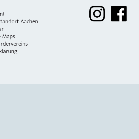
n!
Standort Aachen
ar
e Maps
rdervereins
klärung