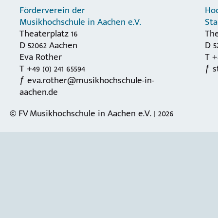
Förderverein der
Hoc
Musikhochschule in Aachen e.V.
St
Theaterplatz 16
The
D 52062 Aachen
D 5
Eva Rother
T +
T +49 (0) 241 65594
s
eva.rother@musikhochschule-in-
aachen.de
© FV Musikhochschule in Aachen e.V. | 2026