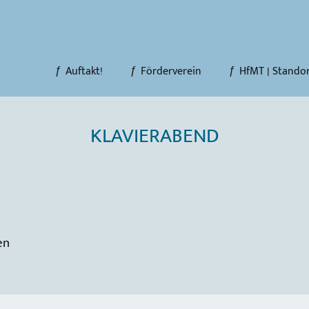
Auftakt!
Förderverein
HfMT | Stando
KLAVIERABEND
en