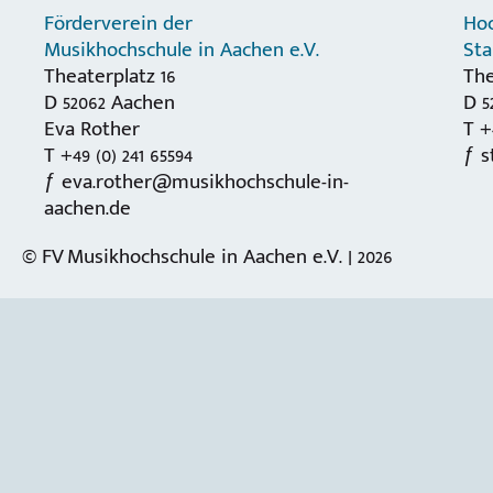
Förderverein der
Hoc
Musikhochschule in Aachen e.V.
St
Theaterplatz 16
The
D 52062 Aachen
D 5
Eva Rother
T +
T +49 (0) 241 65594
s
eva.rother@musikhochschule-in-
aachen.de
© FV Musikhochschule in Aachen e.V. | 2026