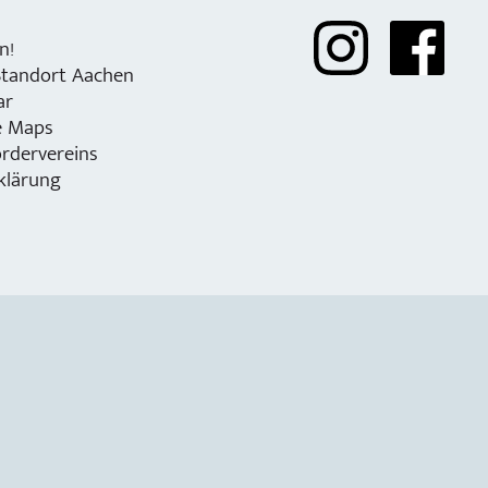
n!
Standort Aachen
ar
e Maps
rdervereins
klärung