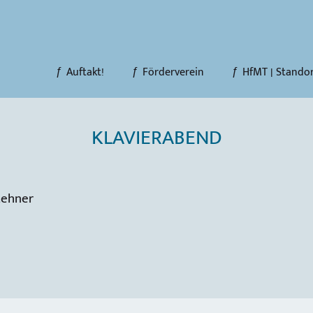
Auftakt!
Förderverein
HfMT | Stando
KLAVIERABEND
Mehner