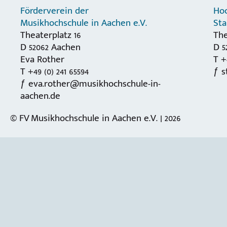
Förderverein der
Hoc
Musikhochschule in Aachen e.V.
St
Theaterplatz 16
The
D 52062 Aachen
D 5
Eva Rother
T +
T +49 (0) 241 65594
s
eva.rother@musikhochschule-in-
aachen.de
© FV Musikhochschule in Aachen e.V. | 2026