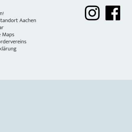
n!
Standort Aachen
ar
e Maps
rdervereins
klärung