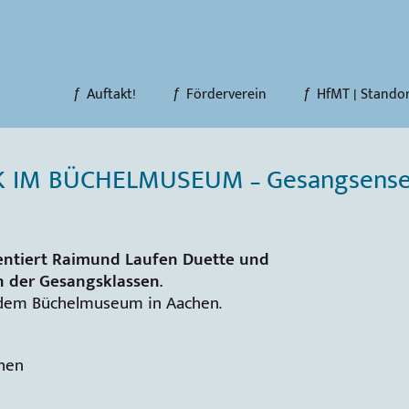
Auftakt!
Förderverein
HfMT | Stando
 IM BÜCHELMUSEUM – Gesangsens
entiert Raimund Laufen Duette und
n der Gesangsklassen.
 dem Büchelmuseum in Aachen.
chen