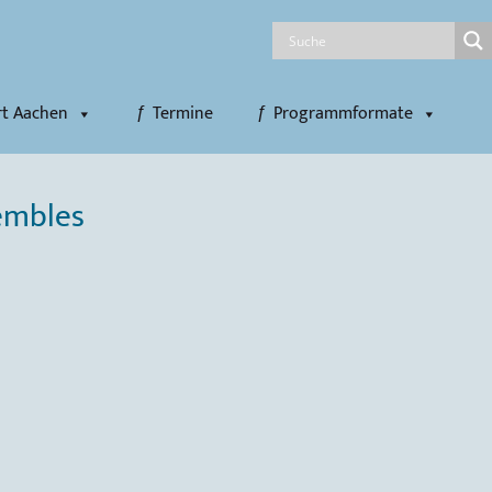
rt Aachen
Termine
Programmformate
embles