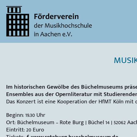
MUSIK
Im historischen Gewölbe des Büchelmuseums präs
Ensembles aus der Opernliteratur mit Studierende
Das Konzert ist eine Kooperation der HfMT Köln mit
Beginn: 19.30 Uhr
Ort: Büchelmuseum – Rote Burg | Büchel 14 | 52062 Aa
Eintritt: 20 Euro
Tickets:
ƒ www.roteburg-buechelmuseum.de