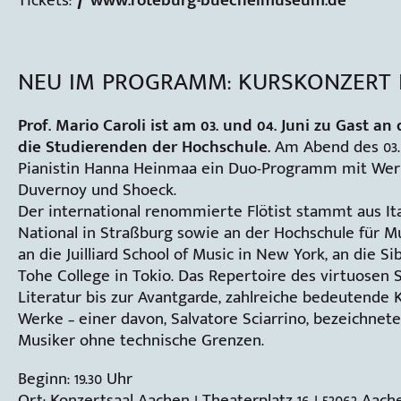
NEU IM PROGRAMM: KURSKONZERT 
Prof. Mario Caroli ist am 03. und 04. Juni zu Gast a
die Studierenden der Hochschule.
Am Abend des 03. 
Pianistin Hanna Heinmaa ein Duo-Programm mit Werk
Duvernoy und Shoeck.
Der international renommierte Flötist stammt aus It
National in Straßburg sowie an der Hochschule für Mu
an die Juilliard School of Music in New York, an die S
Tohe College in Tokio. Das Repertoire des virtuosen S
Literatur bis zur Avantgarde, zahlreiche bedeuten
Werke – einer davon, Salvatore Sciarrino, bezeichnete
Musiker ohne technische Grenzen.
Beginn: 19.30 Uhr
Ort: Konzertsaal Aachen | Theaterplatz 16 | 52062 Aach