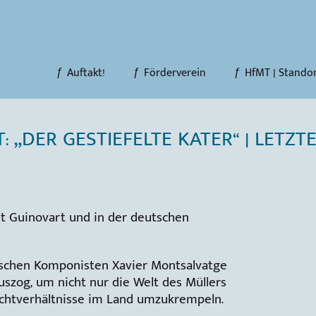
Auftakt!
Förderverein
HfMT | Stando
: „DER GESTIEFELTE KATER“ | LETZ
rt Guinovart und in der deutschen
nischen Komponisten Xavier Montsalvatge
uszog, um nicht nur die Welt des Müllers
achtverhältnisse im Land umzukrempeln.